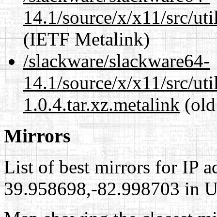
14.1/source/x/x11/src/ut
(IETF Metalink)
/slackware/slackware64-
14.1/source/x/x11/src/ut
1.0.4.tar.xz.metalink
(old
Mirrors
List of best mirrors for IP 
39.958698,-82.998703 in Un