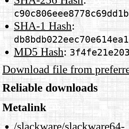
c90c806eee8778c69dd1b
SHA-1 Hash
:
db8bdb022eec70e614ea1
MD5 Hash
:
3f4fe21e20
Download file from preferr
Reliable downloads
Metalink
/slackware/slackware64-