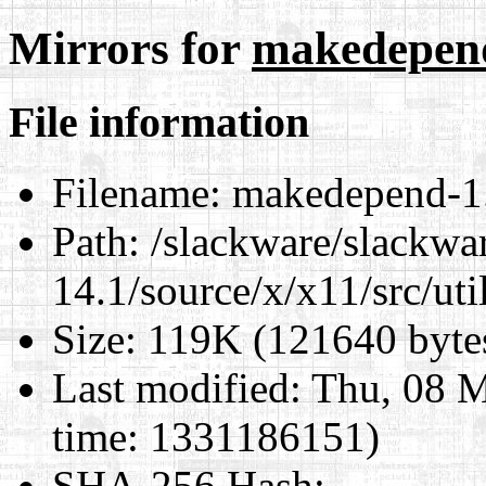
Mirrors for
makedepend-
File information
Filename:
makedepend-1.0
Path:
/slackware/slackwa
14.1/source/x/x11/src/ut
Size:
119K (121640 byte
Last modified:
Thu, 08 M
time: 1331186151)
SHA-256 Hash
: