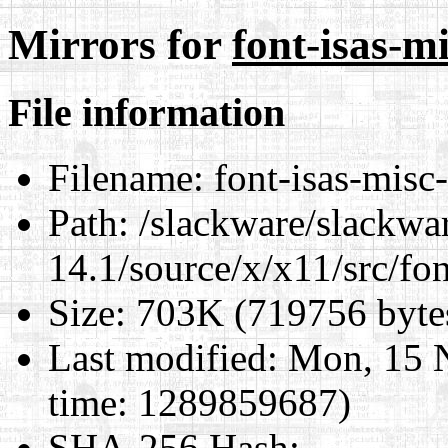
Mirrors for
font-isas-mi
File information
Filename:
font-isas-misc-
Path:
/slackware/slackwa
14.1/source/x/x11/src/fon
Size:
703K (719756 byte
Last modified:
Mon, 15 
time: 1289859687)
SHA-256 Hash
: