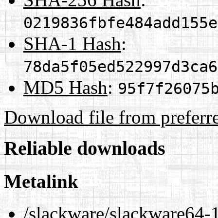
0219836fbfe484add155e
SHA-1 Hash
:
78da5f05ed522997d3ca6
MD5 Hash
:
95f7f26075
Download file from preferr
Reliable downloads
Metalink
/slackware/slackware64-1