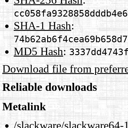
cc058fa9328858dddb4e6
SHA-1 Hash
:
74b62ab6f4cea69b658d7
MD5 Hash
:
3337dd4743
Download file from preferr
Reliable downloads
Metalink
/slackware/slackware64-1