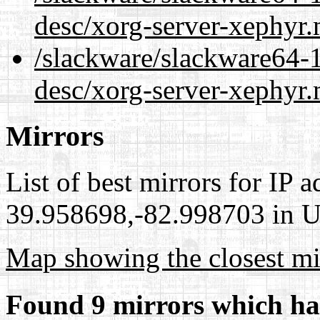
desc/xorg-server-xephyr
/slackware/slackware64-1
desc/xorg-server-xephyr.
Mirrors
List of best mirrors for IP 
39.958698,-82.998703 in Un
Map showing the closest mi
Found 9 mirrors which ha