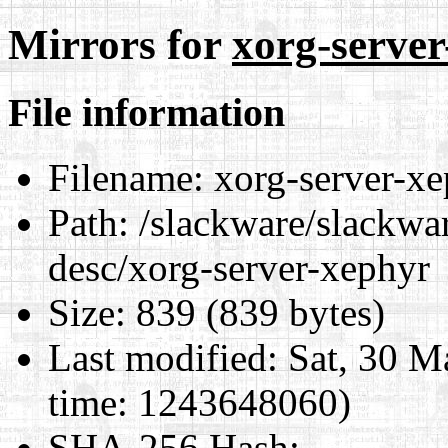
Mirrors for
xorg-serve
File information
Filename:
xorg-server-xe
Path:
/slackware/slackwar
desc/xorg-server-xephyr
Size:
839 (839 bytes)
Last modified:
Sat, 30 M
time: 1243648060)
SHA-256 Hash
: