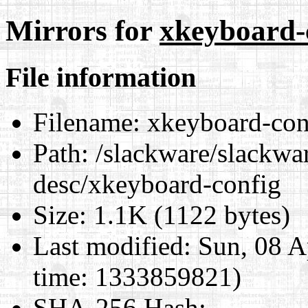
Mirrors for
xkeyboard-
File information
Filename:
xkeyboard-con
Path:
/slackware/slackwar
desc/xkeyboard-config
Size:
1.1K (1122 bytes)
Last modified:
Sun, 08 A
time: 1333859821)
SHA-256 Hash
: