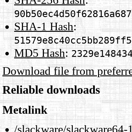
90b50ec4d50f62816a687
SHA-1 Hash
:
51579e8c40cc5bb289ff5
MD5 Hash
:
2329e14843
Download file from preferr
Reliable downloads
Metalink
/slackware/slackware64-1