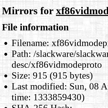
Mirrors for
xf86vidmod
File information
Filename:
xf86vidmodep
Path:
/slackware/slackwar
desc/xf86vidmodeproto
Size:
915 (915 bytes)
Last modified:
Sun, 08 A
time: 1333859430)
SHA-256 Hash
: