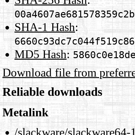
00a4607ae681578359c2b
SHA-1 Hash
:
6660c93dc7c044f519c86
MD5 Hash
:
5860c0e18d
Download file from preferr
Reliable downloads
Metalink
/slackware/slackware64-1