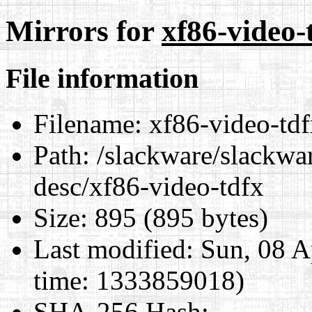
Mirrors for
xf86-video-
File information
Filename:
xf86-video-tdf
Path:
/slackware/slackwar
desc/xf86-video-tdfx
Size:
895 (895 bytes)
Last modified:
Sun, 08 A
time: 1333859018)
SHA-256 Hash
: