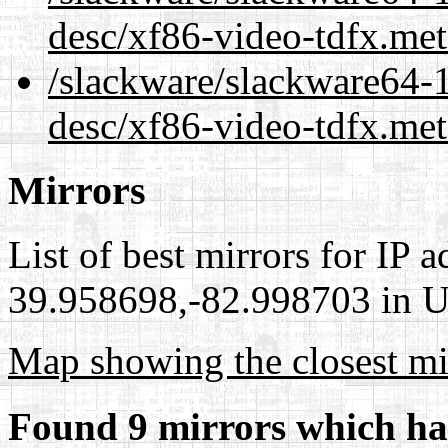
desc/xf86-video-tdfx.me
/slackware/slackware64-1
desc/xf86-video-tdfx.met
Mirrors
List of best mirrors for IP 
39.958698,-82.998703 in Un
Map showing the closest mi
Found 9 mirrors which ha