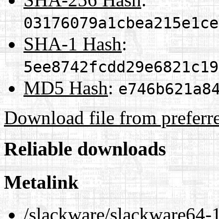
03176079a1cbea215e1ce
SHA-1 Hash
:
5ee8742fcdd29e6821c19
MD5 Hash
:
e746b621a8
Download file from preferr
Reliable downloads
Metalink
/slackware/slackware64-1