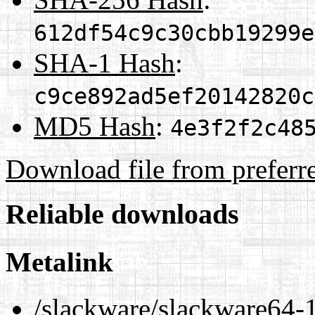
612df54c9c30cbb19299e
SHA-1 Hash
:
c9ce892ad5ef20142820c
MD5 Hash
:
4e3f2f2c48
Download file from preferr
Reliable downloads
Metalink
/slackware/slackware64-1