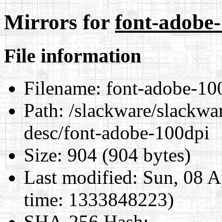
Mirrors for
font-adobe
File information
Filename:
font-adobe-10
Path:
/slackware/slackwar
desc/font-adobe-100dpi
Size:
904 (904 bytes)
Last modified:
Sun, 08 A
time: 1333848223)
SHA-256 Hash
: