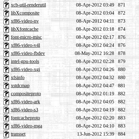
xcb-util-renderutil
08-Apr-2012 03:49
871
libXcomposite
08-Apr-2012 03:04
872
xf86-video-nv
08-Apr-2012 04:11
873
libXfontcache
08-Apr-2012 03:18
874
font-micro-misc
08-Apr-2012 02:17
876
xf86-video-v4l
08-Apr-2012 04:24
876
xf86-video-fbdev
08-May-2012 16:28
878
intel-gpu-tools
08-Apr-2012 02:28
879
xf86-video-xgi
08-Apr-2012 04:26
880
xfsinfo
08-Apr-2012 04:32
880
xstdcmap
08-Apr-2012 04:47
881
compositeproto
08-Apr-2012 01:19
882
xf86-video-ark
08-Apr-2012 04:05
882
xf86-video-s3
08-Apr-2012 04:19
882
fontcacheproto
08-Apr-2012 02:20
883
xf86-video-mga
08-Apr-2012 04:10
883
transset
13-Jun-2012 15:39
884