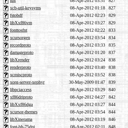
luit
08-Apr-2012 03:31
827
xcb-util-keysyms
08-Apr-2012 01:18
827
fstobdf
08-Apr-2012 02:23
829
libXxf86vm
08-Apr-2012 03:27
829
fonttosfnt
08-Apr-2012 02:22
833
xcursorgen
08-Apr-2012 03:54
834
recordproto
08-Apr-2012 03:33
835
damageproto
08-Apr-2012 01:20
837
libXrender
08-Apr-2012 03:24
838
renderproto
08-Apr-2012 03:40
838
xcmiscproto
08-Apr-2012 03:52
838
xorg-server-xephyr
30-May-2009 01:47
839
libpciaccess
08-Apr-2012 03:29
840
xf86driproto
08-Apr-2012 04:27
842
libXxf86dga
08-Apr-2012 03:27
844
xcursor-themes
08-Apr-2012 03:54
844
libXinerama
08-Apr-2012 03:19
846
font-bh-75dpi
08-Apr-2012 02:11
848