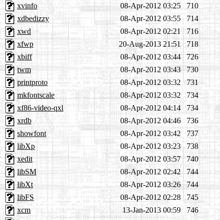
xvinfo
08-Apr-2012 03:25
710
xdbedizzy
08-Apr-2012 03:55
714
xwd
08-Apr-2012 02:21
716
xfwp
20-Aug-2013 21:51
718
xbiff
08-Apr-2012 03:44
726
twm
08-Apr-2012 03:43
730
printproto
08-Apr-2012 03:32
731
mkfontscale
08-Apr-2012 03:32
734
xf86-video-qxl
08-Apr-2012 04:14
734
xrdb
08-Apr-2012 04:46
736
showfont
08-Apr-2012 03:42
737
libXp
08-Apr-2012 03:23
738
xedit
08-Apr-2012 03:57
740
libSM
08-Apr-2012 02:42
744
libXt
08-Apr-2012 03:26
744
libFS
08-Apr-2012 02:28
745
xcm
13-Jan-2013 00:59
746