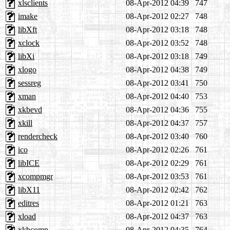
xlsclients
08-Apr-2012 04:39
747
imake
08-Apr-2012 02:27
748
libXft
08-Apr-2012 03:18
748
xclock
08-Apr-2012 03:52
748
libXi
08-Apr-2012 03:18
749
xlogo
08-Apr-2012 04:38
749
sessreg
08-Apr-2012 03:41
750
xman
08-Apr-2012 04:40
753
xkbevd
08-Apr-2012 04:36
755
xkill
08-Apr-2012 04:37
757
rendercheck
08-Apr-2012 03:40
760
ico
08-Apr-2012 02:26
761
libICE
08-Apr-2012 02:29
761
xcompmgr
08-Apr-2012 03:53
761
libX11
08-Apr-2012 02:42
762
editres
08-Apr-2012 01:21
763
xload
08-Apr-2012 04:37
763
xkbcomp
08-Apr-2012 04:35
764