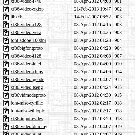
xf86-video-i740
08-Apr-2012 04:08
901
xf86-video-xgixp
21-Feb-2013 19:47
902
libxcb
14-Feb-2007 06:52
903
xf86-video-r128
08-Apr-2012 04:15
903
xf86-video-vesa
08-Apr-2012 04:25
903
font-adobe-100dpi
08-Apr-2012 01:23
904
xf86bigfontproto
08-Apr-2012 04:28
904
xf86-video-i128
08-Apr-2012 04:08
907
xf86-video-intel
08-Apr-2012 04:09
910
xf86-video-chips
08-Apr-2012 04:06
914
xf86-video-geode
08-Apr-2012 04:07
915
xf86-video-tseng
08-Apr-2012 04:24
915
xf86vidmodeproto
08-Apr-2012 04:30
915
font-misc-cyrillic
08-Apr-2012 02:17
918
font-misc-ethiopic
08-Apr-2012 02:17
918
xf86-input-evdev
08-Apr-2012 03:59
918
xf86-video-dummy
08-Apr-2012 04:07
919
xf86-video-glint
08-Apr-2012 04:07
919