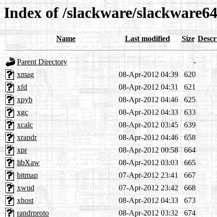
Index of /slackware/slackware64
Name
Last modified
Size
Descr
Parent Directory
-
xmag
08-Apr-2012 04:39
620
xfd
08-Apr-2012 04:31
621
xpyb
08-Apr-2012 04:46
625
xgc
08-Apr-2012 04:33
633
xcalc
08-Apr-2012 03:45
639
xrandr
08-Apr-2012 04:46
658
xpr
08-Apr-2012 00:58
664
libXaw
08-Apr-2012 03:03
665
bitmap
07-Apr-2012 23:41
667
xwud
07-Apr-2012 23:42
668
xhost
08-Apr-2012 04:33
673
randrproto
08-Apr-2012 03:32
674