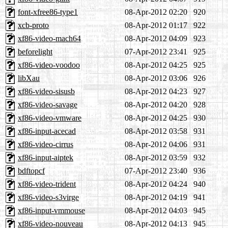
font-xfree86-type1
08-Apr-2012 02:20
920
xcb-proto
08-Apr-2012 01:17
922
xf86-video-mach64
08-Apr-2012 04:09
923
beforelight
07-Apr-2012 23:41
925
xf86-video-voodoo
08-Apr-2012 04:25
925
libXau
08-Apr-2012 03:06
926
xf86-video-sisusb
08-Apr-2012 04:23
927
xf86-video-savage
08-Apr-2012 04:20
928
xf86-video-vmware
08-Apr-2012 04:25
930
xf86-input-acecad
08-Apr-2012 03:58
931
xf86-video-cirrus
08-Apr-2012 04:06
931
xf86-input-aiptek
08-Apr-2012 03:59
932
bdftopcf
07-Apr-2012 23:40
936
xf86-video-trident
08-Apr-2012 04:24
940
xf86-video-s3virge
08-Apr-2012 04:19
941
xf86-input-vmmouse
08-Apr-2012 04:03
945
xf86-video-nouveau
08-Apr-2012 04:13
945