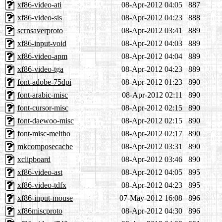
xf86-video-ati
08-Apr-2012 04:05
887
xf86-video-sis
08-Apr-2012 04:23
888
scrnsaverproto
08-Apr-2012 03:41
889
xf86-input-void
08-Apr-2012 04:03
889
xf86-video-apm
08-Apr-2012 04:04
889
xf86-video-tga
08-Apr-2012 04:23
889
font-adobe-75dpi
08-Apr-2012 01:23
890
font-arabic-misc
08-Apr-2012 02:11
890
font-cursor-misc
08-Apr-2012 02:15
890
font-daewoo-misc
08-Apr-2012 02:15
890
font-misc-meltho
08-Apr-2012 02:17
890
mkcomposecache
08-Apr-2012 03:31
890
xclipboard
08-Apr-2012 03:46
890
xf86-video-ast
08-Apr-2012 04:05
895
xf86-video-tdfx
08-Apr-2012 04:23
895
xf86-input-mouse
07-May-2012 16:08
896
xf86miscproto
08-Apr-2012 04:30
896