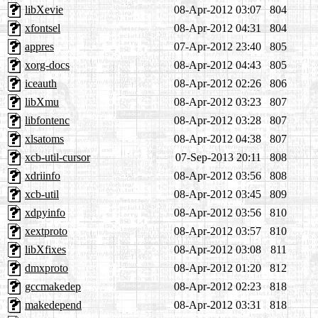
libXevie
08-Apr-2012 03:07
804
xfontsel
08-Apr-2012 04:31
804
appres
07-Apr-2012 23:40
805
xorg-docs
08-Apr-2012 04:43
805
iceauth
08-Apr-2012 02:26
806
libXmu
08-Apr-2012 03:23
807
libfontenc
08-Apr-2012 03:28
807
xlsatoms
08-Apr-2012 04:38
807
xcb-util-cursor
07-Sep-2013 20:11
808
xdriinfo
08-Apr-2012 03:56
808
xcb-util
08-Apr-2012 03:45
809
xdpyinfo
08-Apr-2012 03:56
810
xextproto
08-Apr-2012 03:57
810
libXfixes
08-Apr-2012 03:08
811
dmxproto
08-Apr-2012 01:20
812
gccmakedep
08-Apr-2012 02:23
818
makedepend
08-Apr-2012 03:31
818