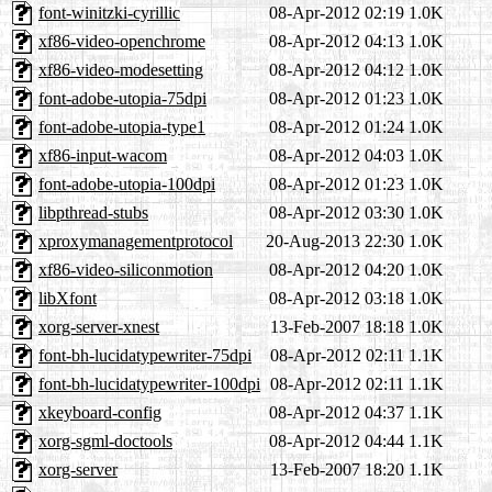
font-winitzki-cyrillic
08-Apr-2012 02:19
1.0K
xf86-video-openchrome
08-Apr-2012 04:13
1.0K
xf86-video-modesetting
08-Apr-2012 04:12
1.0K
font-adobe-utopia-75dpi
08-Apr-2012 01:23
1.0K
font-adobe-utopia-type1
08-Apr-2012 01:24
1.0K
xf86-input-wacom
08-Apr-2012 04:03
1.0K
font-adobe-utopia-100dpi
08-Apr-2012 01:23
1.0K
libpthread-stubs
08-Apr-2012 03:30
1.0K
xproxymanagementprotocol
20-Aug-2013 22:30
1.0K
xf86-video-siliconmotion
08-Apr-2012 04:20
1.0K
libXfont
08-Apr-2012 03:18
1.0K
xorg-server-xnest
13-Feb-2007 18:18
1.0K
font-bh-lucidatypewriter-75dpi
08-Apr-2012 02:11
1.1K
font-bh-lucidatypewriter-100dpi
08-Apr-2012 02:11
1.1K
xkeyboard-config
08-Apr-2012 04:37
1.1K
xorg-sgml-doctools
08-Apr-2012 04:44
1.1K
xorg-server
13-Feb-2007 18:20
1.1K