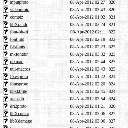
inputproto
08-Apr-2012 02:27
820
videoproto
08-Apr-2012 03:43
820
compiz
08-Apr-2012 01:02
821
libXrandr
08-Apr-2012 03:24
821
font-bh-ttf
08-Apr-2012 02:11
822
font-util
08-Apr-2012 02:18
822
fslsfonts
08-Apr-2012 02:23
823
mkfontdir
08-Apr-2012 03:32
823
pixman
08-Apr-2012 02:44
823
util-macros
08-Apr-2012 03:43
823
fixesproto
08-Apr-2012 01:22
824
fontsproto
08-Apr-2012 02:20
824
libxkbfile
08-Apr-2012 02:45
824
xcmsdb
08-Apr-2012 03:54
824
dri2proto
08-Apr-2012 01:21
826
libXcursor
08-Apr-2012 03:06
827
libXdamage
08-Apr-2012 03:06
827