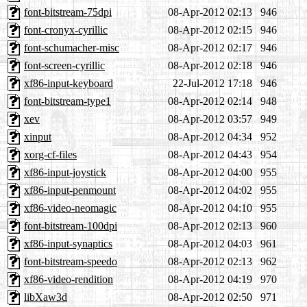
font-bitstream-75dpi
08-Apr-2012 02:13
946
font-cronyx-cyrillic
08-Apr-2012 02:15
946
font-schumacher-misc
08-Apr-2012 02:17
946
font-screen-cyrillic
08-Apr-2012 02:18
946
xf86-input-keyboard
22-Jul-2012 17:18
946
font-bitstream-type1
08-Apr-2012 02:14
948
xev
08-Apr-2012 03:57
949
xinput
08-Apr-2012 04:34
952
xorg-cf-files
08-Apr-2012 04:43
954
xf86-input-joystick
08-Apr-2012 04:00
955
xf86-input-penmount
08-Apr-2012 04:02
955
xf86-video-neomagic
08-Apr-2012 04:10
955
font-bitstream-100dpi
08-Apr-2012 02:13
960
xf86-input-synaptics
08-Apr-2012 04:03
961
font-bitstream-speedo
08-Apr-2012 02:13
962
xf86-video-rendition
08-Apr-2012 04:19
970
libXaw3d
08-Apr-2012 02:50
971