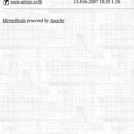
xorg-server-xvfb
13-Feb-2007 18:20
1.1K
MirrorBrain
powered by
Apache