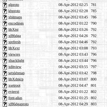
glproto
08-Apr-2012 02:25
781
kbproto
08-Apr-2012 02:28
785
xbitmaps
08-Apr-2012 03:45
786
encodings
08-Apr-2012 01:22
790
libXtst
08-Apr-2012 03:26
792
xf86dga
08-Apr-2012 04:26
792
xrefresh
08-Apr-2012 04:46
792
libXext
08-Apr-2012 03:08
793
viewres
08-Apr-2012 03:43
796
xbacklight
08-Apr-2012 03:44
796
xditview
08-Apr-2012 03:55
797
setxkbmap
08-Apr-2012 03:42
798
libXdmcp
08-Apr-2012 03:07
800
xsetroot
08-Apr-2012 04:47
801
evieext
08-Apr-2012 01:22
802
font-alias
08-Apr-2012 01:25
802
xf86dgaproto
08-Apr-2012 04:29
803