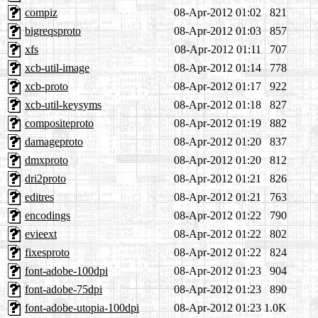
compiz
08-Apr-2012 01:02
821
bigreqsproto
08-Apr-2012 01:03
857
xfs
08-Apr-2012 01:11
707
xcb-util-image
08-Apr-2012 01:14
778
xcb-proto
08-Apr-2012 01:17
922
xcb-util-keysyms
08-Apr-2012 01:18
827
compositeproto
08-Apr-2012 01:19
882
damageproto
08-Apr-2012 01:20
837
dmxproto
08-Apr-2012 01:20
812
dri2proto
08-Apr-2012 01:21
826
editres
08-Apr-2012 01:21
763
encodings
08-Apr-2012 01:22
790
evieext
08-Apr-2012 01:22
802
fixesproto
08-Apr-2012 01:22
824
font-adobe-100dpi
08-Apr-2012 01:23
904
font-adobe-75dpi
08-Apr-2012 01:23
890
font-adobe-utopia-100dpi
08-Apr-2012 01:23
1.0K