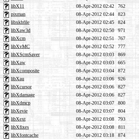
libX11
08-Apr-2012 02:42
762
pixman
08-Apr-2012 02:44
823
libxkbfile
08-Apr-2012 02:45
824
libXaw3d
08-Apr-2012 02:50
971
libXcm
08-Apr-2012 02:51
767
libXvMC
08-Apr-2012 02:52
777
libXScrnSaver
08-Apr-2012 03:03
869
libXaw
08-Apr-2012 03:03
665
libXcomposite
08-Apr-2012 03:04
872
libXau
08-Apr-2012 03:06
926
libXcursor
08-Apr-2012 03:06
827
libXdamage
08-Apr-2012 03:06
827
libXdmcp
08-Apr-2012 03:07
800
libXevie
08-Apr-2012 03:07
804
libXext
08-Apr-2012 03:08
793
libXfixes
08-Apr-2012 03:08
811
libXfontcache
08-Apr-2012 03:18
874