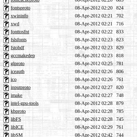
fontsproto
08-Apr-2012 02:20
824
xwininfo
08-Apr-2012 02:21
702
xwd
08-Apr-2012 02:21
716
fonttosfnt
08-Apr-2012 02:22
833
fslsfonts
08-Apr-2012 02:23
823
fstobdf
08-Apr-2012 02:23
829
gccmakedep
08-Apr-2012 02:23
818
glproto
08-Apr-2012 02:25
781
iceauth
08-Apr-2012 02:26
806
ico
08-Apr-2012 02:26
761
inputproto
08-Apr-2012 02:27
820
imake
08-Apr-2012 02:27
748
intel-gpu-tools
08-Apr-2012 02:28
879
kbproto
08-Apr-2012 02:28
785
libFS
08-Apr-2012 02:28
745
libICE
08-Apr-2012 02:29
761
libSM
08-Apr-2012 02:42
744