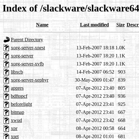
Index of /slackware/slackware64
Name
Last modified
Size
Descr
Parent Directory
-
xorg-server-xnest
13-Feb-2007 18:18
1.0K
xorg-server
13-Feb-2007 18:20
1.1K
xorg-server-xvfb
13-Feb-2007 18:20
1.1K
libxcb
14-Feb-2007 06:52
903
xorg-server-xephyr
30-May-2009 01:47
839
appres
07-Apr-2012 23:40
805
bdftopcf
07-Apr-2012 23:40
936
beforelight
07-Apr-2012 23:41
925
bitmap
07-Apr-2012 23:41
667
xwud
07-Apr-2012 23:42
668
xpr
08-Apr-2012 00:58
664
xset
08-Apr-2012 01:01
681