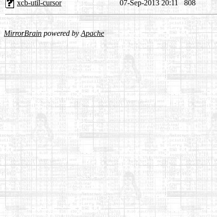
xcb-util-cursor
07-Sep-2013 20:11
808
MirrorBrain
powered by
Apache