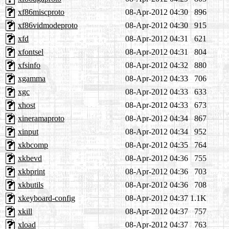
xf86miscproto
08-Apr-2012 04:30
896
xf86vidmodeproto
08-Apr-2012 04:30
915
xfd
08-Apr-2012 04:31
621
xfontsel
08-Apr-2012 04:31
804
xfsinfo
08-Apr-2012 04:32
880
xgamma
08-Apr-2012 04:33
706
xgc
08-Apr-2012 04:33
633
xhost
08-Apr-2012 04:33
673
xineramaproto
08-Apr-2012 04:34
867
xinput
08-Apr-2012 04:34
952
xkbcomp
08-Apr-2012 04:35
764
xkbevd
08-Apr-2012 04:36
755
xkbprint
08-Apr-2012 04:36
703
xkbutils
08-Apr-2012 04:36
708
xkeyboard-config
08-Apr-2012 04:37
1.1K
xkill
08-Apr-2012 04:37
757
xload
08-Apr-2012 04:37
763