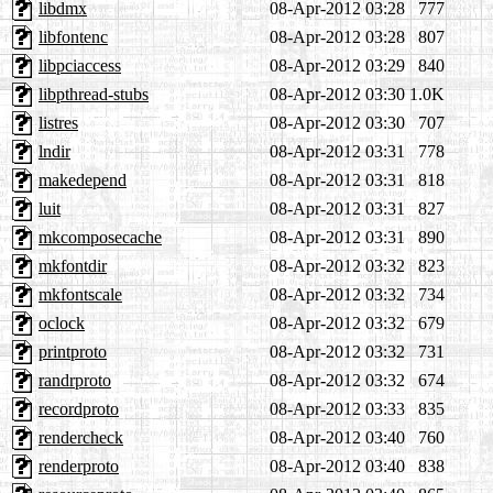
libdmx
08-Apr-2012 03:28
777
libfontenc
08-Apr-2012 03:28
807
libpciaccess
08-Apr-2012 03:29
840
libpthread-stubs
08-Apr-2012 03:30
1.0K
listres
08-Apr-2012 03:30
707
lndir
08-Apr-2012 03:31
778
makedepend
08-Apr-2012 03:31
818
luit
08-Apr-2012 03:31
827
mkcomposecache
08-Apr-2012 03:31
890
mkfontdir
08-Apr-2012 03:32
823
mkfontscale
08-Apr-2012 03:32
734
oclock
08-Apr-2012 03:32
679
printproto
08-Apr-2012 03:32
731
randrproto
08-Apr-2012 03:32
674
recordproto
08-Apr-2012 03:33
835
rendercheck
08-Apr-2012 03:40
760
renderproto
08-Apr-2012 03:40
838