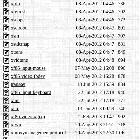
xrdb
08-Apr-2012 04:46
736
xrefresh
08-Apr-2012 04:46
792
xscope
08-Apr-2012 04:46
773
xsetroot
08-Apr-2012 04:47
801
xsm
08-Apr-2012 04:47
707
xstdcmap
08-Apr-2012 04:47
881
xtrans
08-Apr-2012 04:47
849
xvidtune
08-Apr-2012 04:48
694
xf86-input-mouse
07-May-2012 16:08
896
xf86-video-fbdev
08-May-2012 16:28
878
transset
13-Jun-2012 15:39
884
xf86-input-keyboard
22-Jul-2012 17:18
946
xinit
22-Jul-2012 17:18
771
xcm
13-Jan-2013 00:59
746
xf86-video-xgixp
21-Feb-2013 19:47
902
xfwp
20-Aug-2013 21:51
718
xproxymanagementprotocol
20-Aug-2013 22:30
1.0K