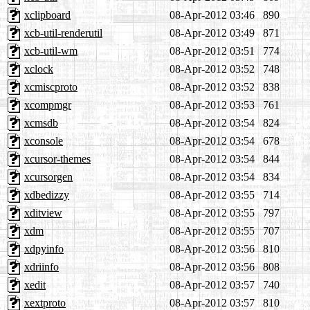
xclipboard
08-Apr-2012 03:46
890
xcb-util-renderutil
08-Apr-2012 03:49
871
xcb-util-wm
08-Apr-2012 03:51
774
xclock
08-Apr-2012 03:52
748
xcmiscproto
08-Apr-2012 03:52
838
xcompmgr
08-Apr-2012 03:53
761
xcmsdb
08-Apr-2012 03:54
824
xconsole
08-Apr-2012 03:54
678
xcursor-themes
08-Apr-2012 03:54
844
xcursorgen
08-Apr-2012 03:54
834
xdbedizzy
08-Apr-2012 03:55
714
xditview
08-Apr-2012 03:55
797
xdm
08-Apr-2012 03:55
707
xdpyinfo
08-Apr-2012 03:56
810
xdriinfo
08-Apr-2012 03:56
808
xedit
08-Apr-2012 03:57
740
xextproto
08-Apr-2012 03:57
810