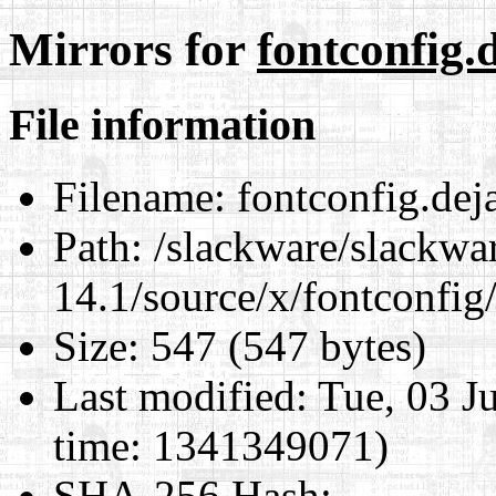
Mirrors for
fontconfig.d
File information
Filename:
fontconfig.deja
Path:
/slackware/slackwa
14.1/source/x/fontconfig/
Size:
547 (547 bytes)
Last modified:
Tue, 03 J
time: 1341349071)
SHA-256 Hash
: