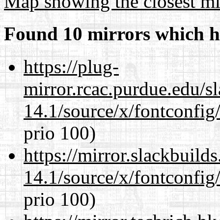
Map showing the closest mi
Found 10 mirrors which h
https://plug-
mirror.rcac.purdue.edu/s
14.1/source/x/fontconfig/
prio 100)
https://mirror.slackbuild
14.1/source/x/fontconfig/
prio 100)