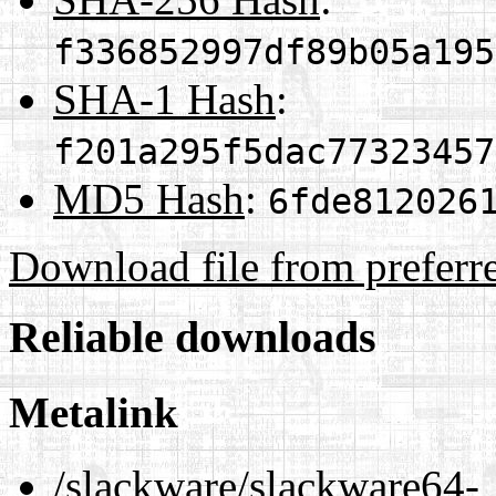
f336852997df89b05a195
SHA-1 Hash
:
f201a295f5dac77323457
MD5 Hash
:
6fde812026
Download file from preferr
Reliable downloads
Metalink
/slackware/slackware64-