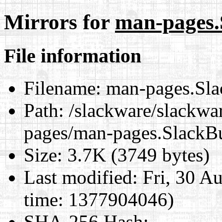
Mirrors for
man-pages.
File information
Filename:
man-pages.Sla
Path:
/slackware/slackwa
pages/man-pages.SlackB
Size:
3.7K (3749 bytes)
Last modified:
Fri, 30 A
time: 1377904046)
SHA-256 Hash
: