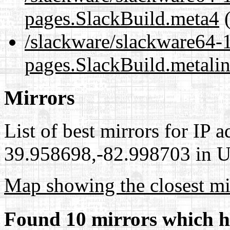
pages.SlackBuild.meta4
(
/slackware/slackware64-
pages.SlackBuild.metali
Mirrors
List of best mirrors for IP 
39.958698,-82.998703 in Un
Map showing the closest mi
Found 10 mirrors which h