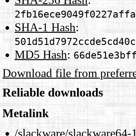
2fb16ece9049f0227affa
SHA-1 Hash
:
501d51d7972ccde5cd40c
MD5 Hash
:
66de51e3bf
Download file from preferr
Reliable downloads
Metalink
/slackware/slackware64-