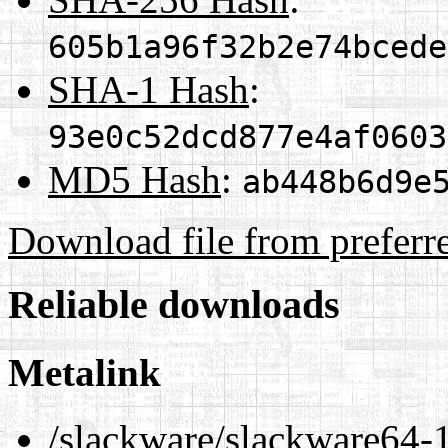
605b1a96f32b2e74bcede
SHA-1 Hash
:
93e0c52dcd877e4af0603
MD5 Hash
:
ab448b6d9e
Download file from preferr
Reliable downloads
Metalink
/slackware/slackware64-