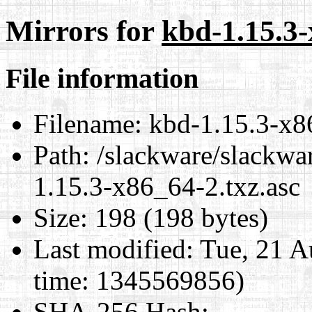
Mirrors for
kbd-1.15.3-
File information
Filename:
kbd-1.15.3-x86
Path:
/slackware/slackwa
1.15.3-x86_64-2.txz.asc
Size:
198 (198 bytes)
Last modified:
Tue, 21 A
time: 1345569856)
SHA-256 Hash
: