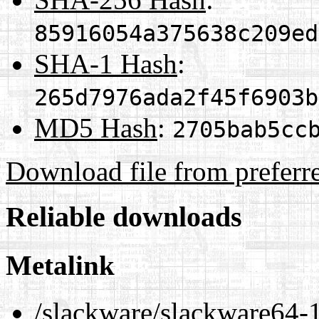
85916054a375638c209ed
SHA-1 Hash
:
265d7976ada2f45f6903b
MD5 Hash
:
2705bab5cc
Download file from preferr
Reliable downloads
Metalink
/slackware/slackware64-1