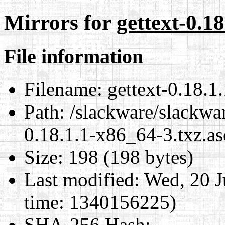
Mirrors for
gettext-0.1
File information
Filename:
gettext-0.18.1
Path:
/slackware/slackwar
0.18.1.1-x86_64-3.txz.as
Size:
198 (198 bytes)
Last modified:
Wed, 20 J
time: 1340156225)
SHA-256 Hash
: