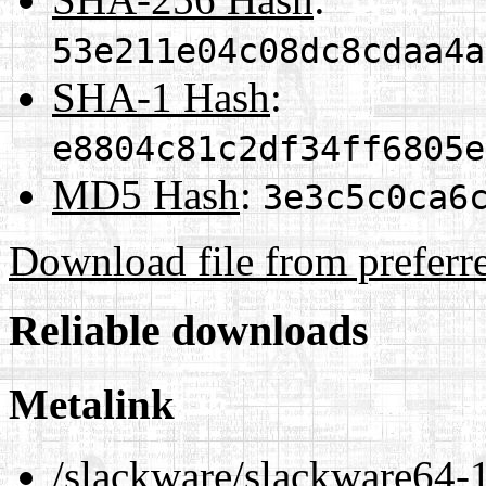
53e211e04c08dc8cdaa4a
SHA-1 Hash
:
e8804c81c2df34ff6805e
MD5 Hash
:
3e3c5c0ca6
Download file from preferr
Reliable downloads
Metalink
/slackware/slackware64-1