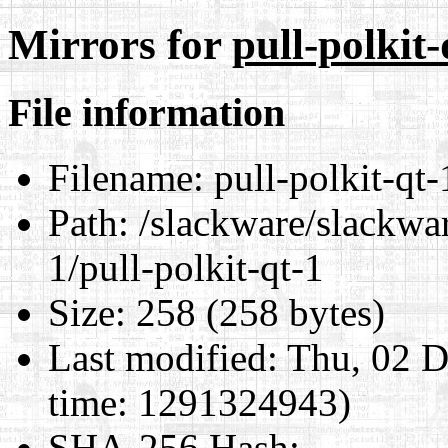
Mirrors for
pull-polkit-
File information
Filename:
pull-polkit-qt-
Path:
/slackware/slackwar
1/pull-polkit-qt-1
Size:
258 (258 bytes)
Last modified:
Thu, 02 D
time: 1291324943)
SHA-256 Hash
: