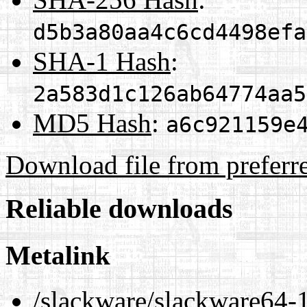
d5b3a80aa4c6cd4498efa
SHA-1 Hash
:
2a583d1c126ab64774aa5
MD5 Hash
:
a6c921159e
Download file from preferr
Reliable downloads
Metalink
/slackware/slackware64-1