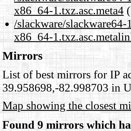
x86_64-1.txz.asc.meta4
(
/slackware/slackware64-1
x86_64-1.txz.asc.metali
Mirrors
List of best mirrors for IP 
39.958698,-82.998703 in Un
Map showing the closest mi
Found 9 mirrors which ha