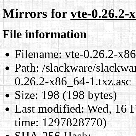
Mirrors for
vte-0.26.2-
File information
Filename:
vte-0.26.2-x86
Path:
/slackware/slackwar
0.26.2-x86_64-1.txz.asc
Size:
198 (198 bytes)
Last modified:
Wed, 16 F
time: 1297828770)
SHA-256 Hash
: