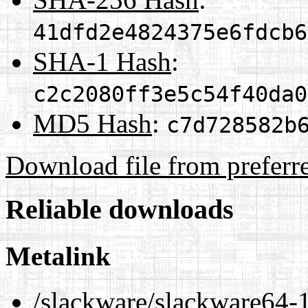
41dfd2e4824375e6fdcb6
SHA-1 Hash
:
c2c2080ff3e5c54f40da0
MD5 Hash
:
c7d728582b
Download file from preferr
Reliable downloads
Metalink
/slackware/slackware64-1