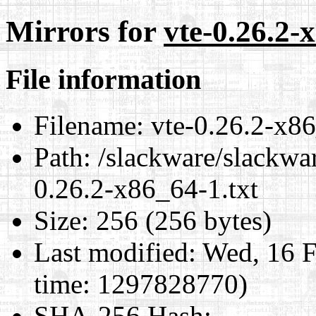
Mirrors for
vte-0.26.2-
File information
Filename:
vte-0.26.2-x86
Path:
/slackware/slackwar
0.26.2-x86_64-1.txt
Size:
256 (256 bytes)
Last modified:
Wed, 16 F
time: 1297828770)
SHA-256 Hash
: