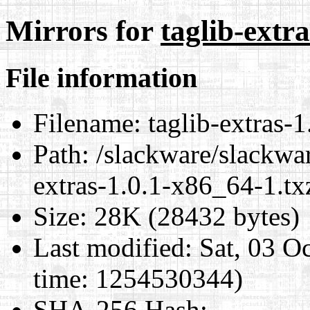
Mirrors for
taglib-extr
File information
Filename:
taglib-extras-
Path:
/slackware/slackwar
extras-1.0.1-x86_64-1.tx
Size:
28K (28432 bytes)
Last modified:
Sat, 03 O
time: 1254530344)
SHA-256 Hash
: