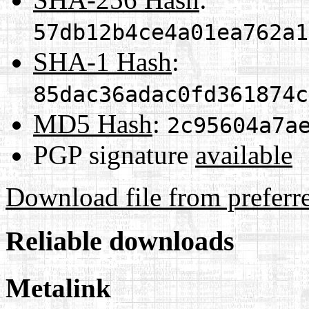
57db12b4ce4a01ea762a1
SHA-1 Hash
:
85dac36adac0fd361874c
MD5 Hash
:
2c95604a7a
PGP signature
available
Download file from preferr
Reliable downloads
Metalink