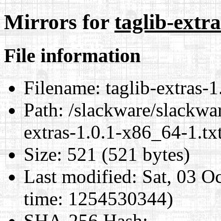
Mirrors for
taglib-extr
File information
Filename:
taglib-extras-1
Path:
/slackware/slackwar
extras-1.0.1-x86_64-1.tx
Size:
521 (521 bytes)
Last modified:
Sat, 03 O
time: 1254530344)
SHA-256 Hash
: