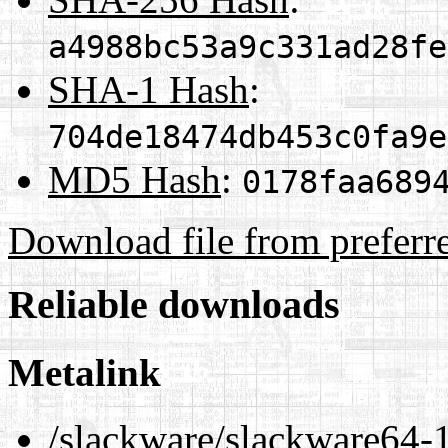
a4988bc53a9c331ad28fe
SHA-1 Hash
:
704de18474db453c0fa9e
MD5 Hash
:
0178faa689
Download file from preferr
Reliable downloads
Metalink
/slackware/slackware64-1