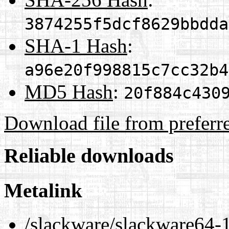
3874255f5dcf8629bbdda
SHA-1 Hash
:
a96e20f998815c7cc32b4
MD5 Hash
:
20f884c430
Download file from preferr
Reliable downloads
Metalink
/slackware/slackware64-