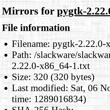
Mirrors for
pygtk-2.22.
File information
Filename:
pygtk-2.22.0-x
Path:
/slackware/slackwa
2.22.0-x86_64-1.txt
Size:
320 (320 bytes)
Last modified:
Sat, 06 N
time: 1289016834)
SHA-256 Hash
: