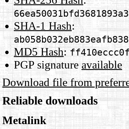
66ea50031bfd3681893a3
SHA-1 Hash
:
ab058b032eb883eafb838
MD5 Hash
:
ff410eccc0
PGP signature
available
Download file from preferr
Reliable downloads
Metalink