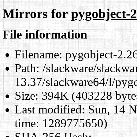
Mirrors for
pygobject-2
File information
Filename:
pygobject-2.26
Path:
/slackware/slackwa
13.37/slackware64/l/pyg
Size:
394K (403228 byte
Last modified:
Sun, 14 N
time: 1289775650)
SHA-256 Hash
: