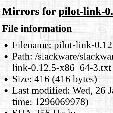
Mirrors for
pilot-link-0
File information
Filename:
pilot-link-0.1
Path:
/slackware/slackwar
link-0.12.5-x86_64-3.txt
Size:
416 (416 bytes)
Last modified:
Wed, 26 J
time: 1296069978)
SHA-256 Hash
: