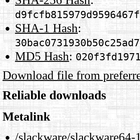
d9fcfb815979d9596467f
SHA-1 Hash
:
30bac0731930b50c25ad7
MD5 Hash
:
020f3fd197
Download file from preferr
Reliable downloads
Metalink
/slackware/slackware64-1