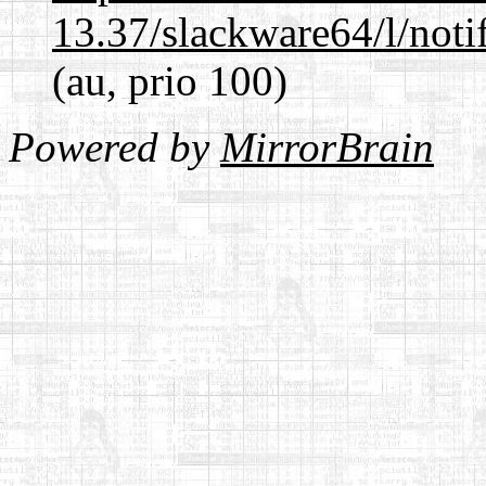
13.37/slackware64/l/noti
(au, prio 100)
Powered by
MirrorBrain