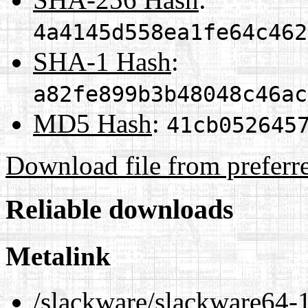
4a4145d558ea1fe64c462
SHA-1 Hash
:
a82fe899b3b48048c46ac
MD5 Hash
:
41cb052645
Download file from preferr
Reliable downloads
Metalink
/slackware/slackware64-1