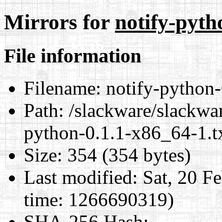
Mirrors for
notify-pyth
File information
Filename:
notify-python-
Path:
/slackware/slackwar
python-0.1.1-x86_64-1.t
Size:
354 (354 bytes)
Last modified:
Sat, 20 F
time: 1266690319)
SHA-256 Hash
: