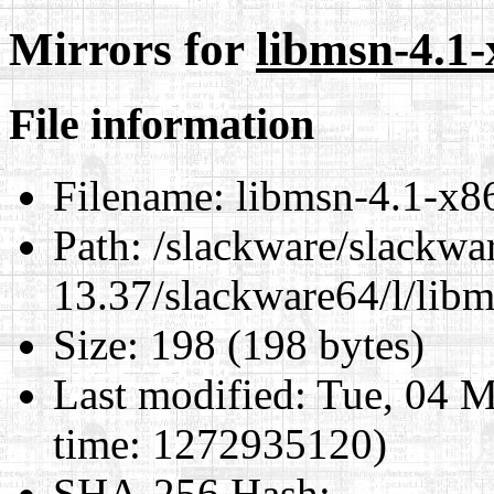
Mirrors for
libmsn-4.1-
File information
Filename:
libmsn-4.1-x86
Path:
/slackware/slackwa
13.37/slackware64/l/libm
Size:
198 (198 bytes)
Last modified:
Tue, 04 M
time: 1272935120)
SHA-256 Hash
: