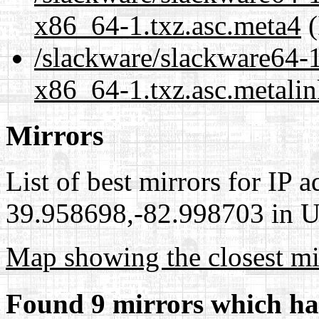
x86_64-1.txz.asc.meta4
(
/slackware/slackware64-1
x86_64-1.txz.asc.metali
Mirrors
List of best mirrors for IP 
39.958698,-82.998703 in Un
Map showing the closest mi
Found 9 mirrors which ha