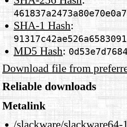
461837a2473a80e70e0a7
SHA-1 Hash
:
91317c42ae526a6583091
MD5 Hash
:
0d53e7d768
Download file from preferr
Reliable downloads
Metalink
/slackware/slackware64-1