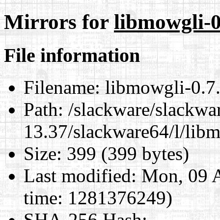
Mirrors for
libmowgli-0
File information
Filename:
libmowgli-0.7.
Path:
/slackware/slackwa
13.37/slackware64/l/lib
Size:
399 (399 bytes)
Last modified:
Mon, 09 A
time: 1281376249)
SHA-256 Hash
: