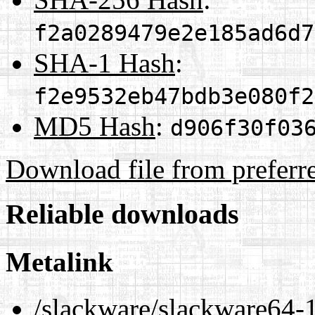
f2a0289479e2e185ad6d7
SHA-1 Hash
:
f2e9532eb47bdb3e080f2
MD5 Hash
:
d906f30f03
Download file from preferr
Reliable downloads
Metalink
/slackware/slackware64-