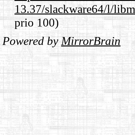
13.37/slackware64/l/lib
prio 100)
Powered by
MirrorBrain