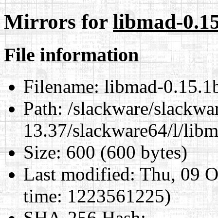
Mirrors for
libmad-0.15
File information
Filename:
libmad-0.15.1b
Path:
/slackware/slackwa
13.37/slackware64/l/lib
Size:
600 (600 bytes)
Last modified:
Thu, 09 O
time: 1223561225)
SHA-256 Hash
: