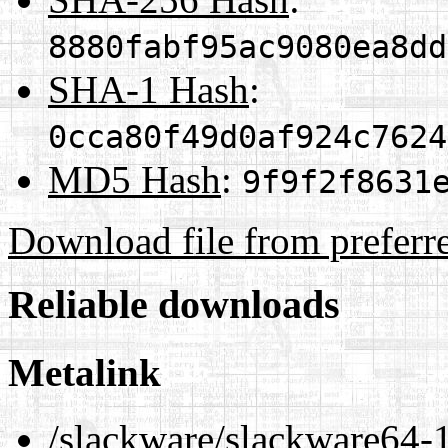
8880fabf95ac9080ea8dd
SHA-1 Hash
:
0cca80f49d0af924c7624
MD5 Hash
:
9f9f2f8631
Download file from preferr
Reliable downloads
Metalink
/slackware/slackware64-