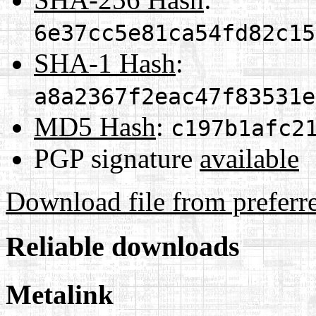
6e37cc5e81ca54fd82c15
SHA-1 Hash
:
a8a2367f2eac47f83531e
MD5 Hash
:
c197b1afc2
PGP signature
available
Download file from preferr
Reliable downloads
Metalink