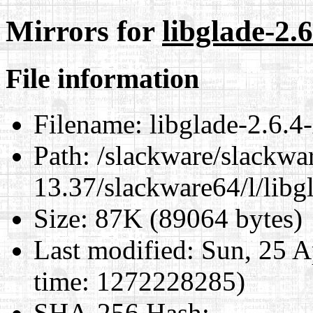
Mirrors for
libglade-2.
File information
Filename:
libglade-2.6.4
Path:
/slackware/slackwa
13.37/slackware64/l/libg
Size:
87K (89064 bytes)
Last modified:
Sun, 25 A
time: 1272228285)
SHA-256 Hash
: