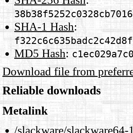
38b38f5252c0328cb7016
SHA-1 Hash
:
f322c6c635badc2c42d8f
MD5 Hash
:
c1ec029a7c
Download file from preferr
Reliable downloads
Metalink
/slackware/slackware64-1