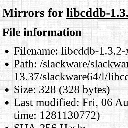
Mirrors for
libcddb-1.3
File information
Filename:
libcddb-1.3.2-
Path:
/slackware/slackwa
13.37/slackware64/l/libc
Size:
328 (328 bytes)
Last modified:
Fri, 06 A
time: 1281130772)
SHA-256 Hash
: