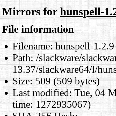
Mirrors for
hunspell-1.
File information
Filename:
hunspell-1.2.9
Path:
/slackware/slackwa
13.37/slackware64/l/huns
Size:
509 (509 bytes)
Last modified:
Tue, 04 M
time: 1272935067)
SHA-256 Hash
: