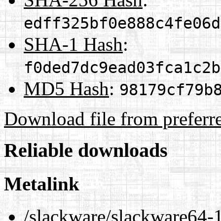
edff325bf0e888c4fe06d
SHA-1 Hash
:
f0ded7dc9ead03fca1c2b
MD5 Hash
:
98179cf79b
Download file from preferr
Reliable downloads
Metalink
/slackware/slackware64-1