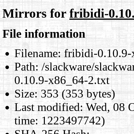
Mirrors for
fribidi-0.10
File information
Filename:
fribidi-0.10.9
Path:
/slackware/slackwar
0.10.9-x86_64-2.txt
Size:
353 (353 bytes)
Last modified:
Wed, 08 O
time: 1223497742)
SHA-256 Hash
: