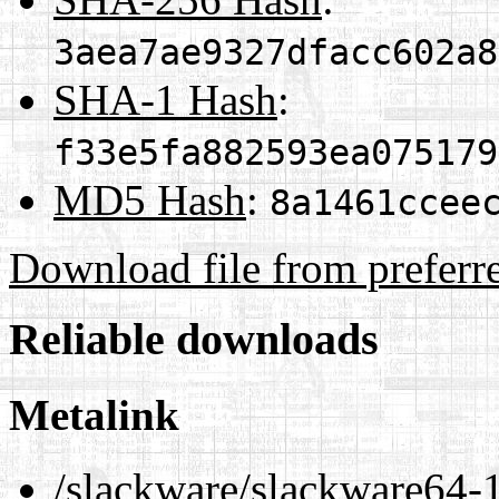
3aea7ae9327dfacc602a8
SHA-1 Hash
:
f33e5fa882593ea075179
MD5 Hash
:
8a1461ccee
Download file from preferr
Reliable downloads
Metalink
/slackware/slackware64-1