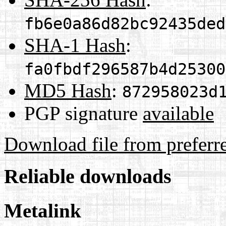
fb6e0a86d82bc92435ded
SHA-1 Hash
:
fa0fbdf296587b4d25300
MD5 Hash
:
872958023d
PGP signature
available
Download file from preferr
Reliable downloads
Metalink