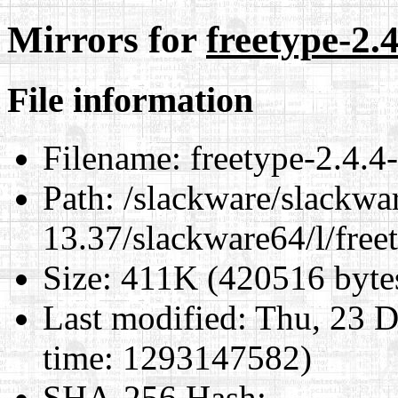
Mirrors for
freetype-2.
File information
Filename:
freetype-2.4.4
Path:
/slackware/slackwa
13.37/slackware64/l/free
Size:
411K (420516 byte
Last modified:
Thu, 23 D
time: 1293147582)
SHA-256 Hash
: