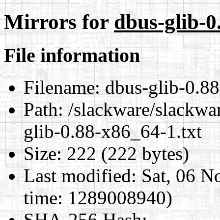
Mirrors for
dbus-glib-0
File information
Filename:
dbus-glib-0.88
Path:
/slackware/slackwa
glib-0.88-x86_64-1.txt
Size:
222 (222 bytes)
Last modified:
Sat, 06 N
time: 1289008940)
SHA-256 Hash
: