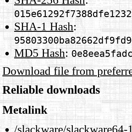
015e61292f7388dfe1232
SHA-1 Hash
:
95803300ba82662df9fd9
MD5 Hash
:
0e8eea5fad
Download file from preferr
Reliable downloads
Metalink
/slackware/slackware64-1