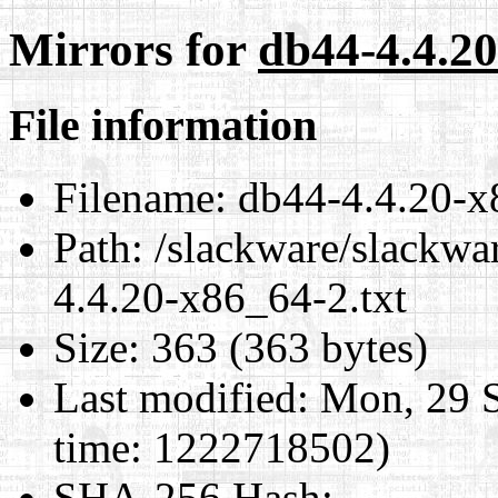
Mirrors for
db44-4.4.20
File information
Filename:
db44-4.4.20-x
Path:
/slackware/slackwa
4.4.20-x86_64-2.txt
Size:
363 (363 bytes)
Last modified:
Mon, 29 S
time: 1222718502)
SHA-256 Hash
: