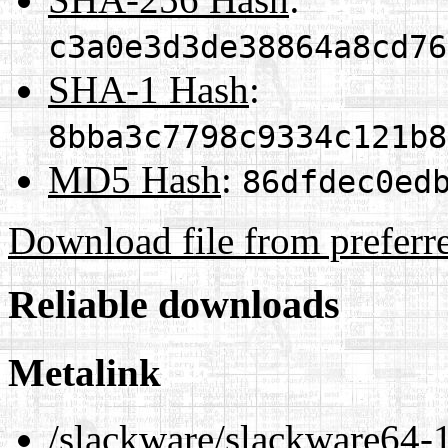
c3a0e3d3de38864a8cd76
SHA-1 Hash
:
8bba3c7798c9334c121b8
MD5 Hash
:
86dfdec0ed
Download file from preferr
Reliable downloads
Metalink
/slackware/slackware64-