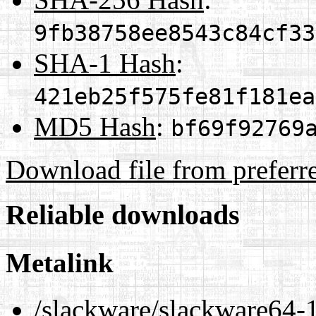
9fb38758ee8543c84cf33
SHA-1 Hash
:
421eb25f575fe81f181ea
MD5 Hash
:
bf69f92769
Download file from preferr
Reliable downloads
Metalink
/slackware/slackware64-