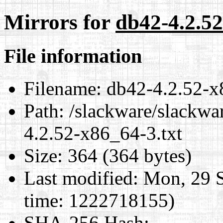
Mirrors for
db42-4.2.52
File information
Filename:
db42-4.2.52-x
Path:
/slackware/slackwa
4.2.52-x86_64-3.txt
Size:
364 (364 bytes)
Last modified:
Mon, 29 S
time: 1222718155)
SHA-256 Hash
: