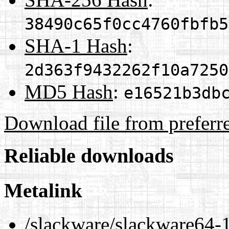
38490c65f0cc4760fbfb5
SHA-1 Hash
:
2d363f9432262f10a7250
MD5 Hash
:
e16521b3db
Download file from preferr
Reliable downloads
Metalink
/slackware/slackware64-1