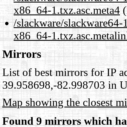
x86_64-1.txz.asc.meta4
(
/slackware/slackware64-1
x86_64-1.txz.asc.metali
Mirrors
List of best mirrors for IP 
39.958698,-82.998703 in Un
Map showing the closest mi
Found 9 mirrors which ha