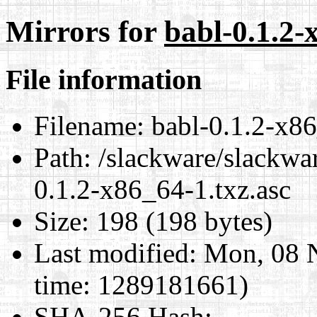
Mirrors for
babl-0.1.2-
File information
Filename:
babl-0.1.2-x86
Path:
/slackware/slackwar
0.1.2-x86_64-1.txz.asc
Size:
198 (198 bytes)
Last modified:
Mon, 08 
time: 1289181661)
SHA-256 Hash
: