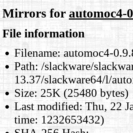
Mirrors for
automoc4-0
File information
Filename:
automoc4-0.9.
Path:
/slackware/slackwa
13.37/slackware64/l/aut
Size:
25K (25480 bytes)
Last modified:
Thu, 22 J
time: 1232653432)
SHA-256 Hash
: