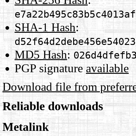
e7a22b495c83b5c4013af
SHA-1 Hash
:
d52f64d2debe456e54023
MD5 Hash
:
026d4dfefb
PGP signature
available
Download file from preferr
Reliable downloads
Metalink