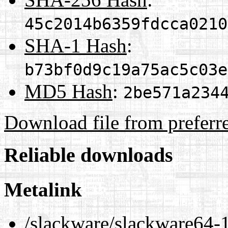
45c2014b6359fdcca0210
SHA-1 Hash
:
b73bf0d9c19a75ac5c03e
MD5 Hash
:
2be571a234
Download file from preferr
Reliable downloads
Metalink
/slackware/slackware64-1