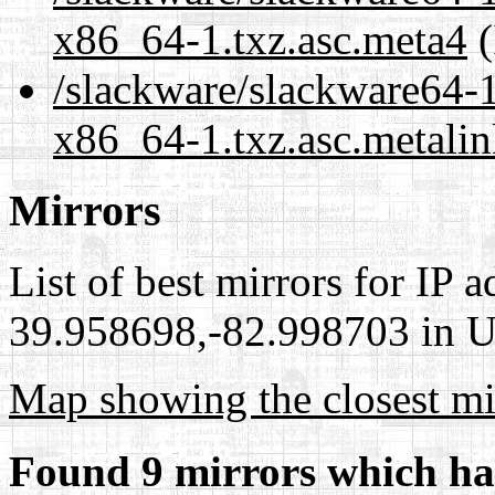
x86_64-1.txz.asc.meta4
(
/slackware/slackware64-1
x86_64-1.txz.asc.metali
Mirrors
List of best mirrors for IP 
39.958698,-82.998703 in Un
Map showing the closest mi
Found 9 mirrors which ha