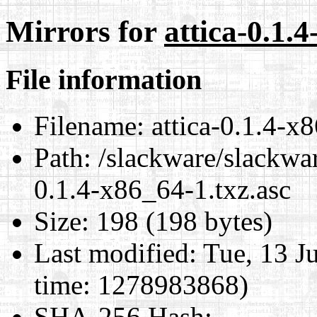
Mirrors for
attica-0.1.4
File information
Filename:
attica-0.1.4-x8
Path:
/slackware/slackwar
0.1.4-x86_64-1.txz.asc
Size:
198 (198 bytes)
Last modified:
Tue, 13 J
time: 1278983868)
SHA-256 Hash
: