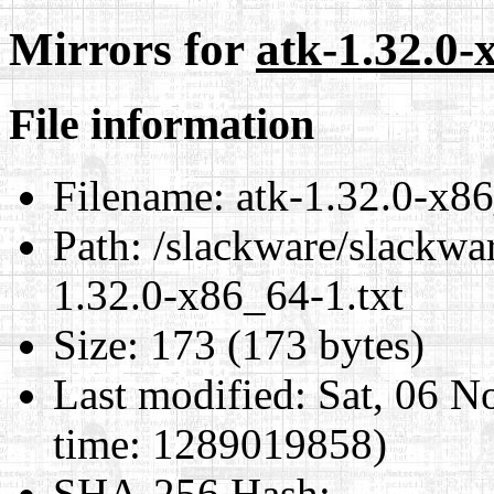
Mirrors for
atk-1.32.0-
File information
Filename:
atk-1.32.0-x86
Path:
/slackware/slackwar
1.32.0-x86_64-1.txt
Size:
173 (173 bytes)
Last modified:
Sat, 06 N
time: 1289019858)
SHA-256 Hash
: