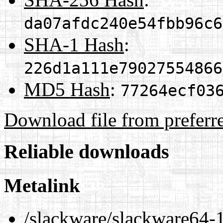
da07afdc240e54fbb96c6
SHA-1 Hash
:
226d1a111e79027554866
MD5 Hash
:
77264ecf03
Download file from preferr
Reliable downloads
Metalink
/slackware/slackware64-1