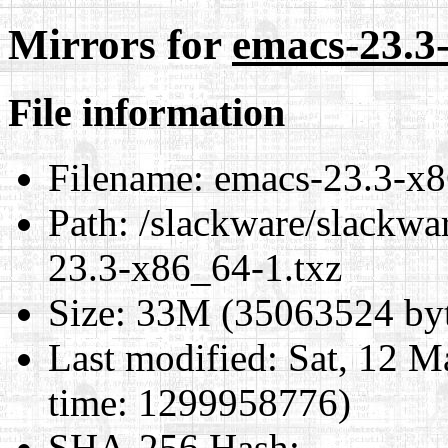
Mirrors for
emacs-23.3
File information
Filename:
emacs-23.3-x8
Path:
/slackware/slackwa
23.3-x86_64-1.txz
Size:
33M (35063524 byt
Last modified:
Sat, 12 M
time: 1299958776)
SHA-256 Hash
: