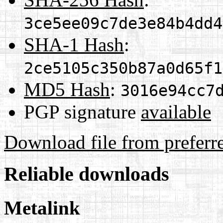
3ce5ee09c7de3e84b4dd4
SHA-1 Hash
:
2ce5105c350b87a0d65f1
MD5 Hash
:
3016e94cc7
PGP signature
available
Download file from preferr
Reliable downloads
Metalink