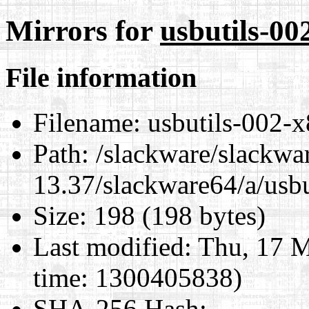
Mirrors for
usbutils-00
File information
Filename:
usbutils-002-x
Path:
/slackware/slackwa
13.37/slackware64/a/usbu
Size:
198 (198 bytes)
Last modified:
Thu, 17 M
time: 1300405838)
SHA-256 Hash
: