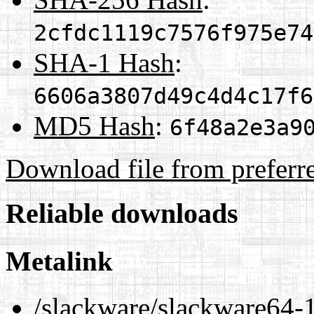
2cfdc1119c7576f975e74
SHA-1 Hash
:
6606a3807d49c4d4c17f6
MD5 Hash
:
6f48a2e3a9
Download file from preferr
Reliable downloads
Metalink
/slackware/slackware64-1