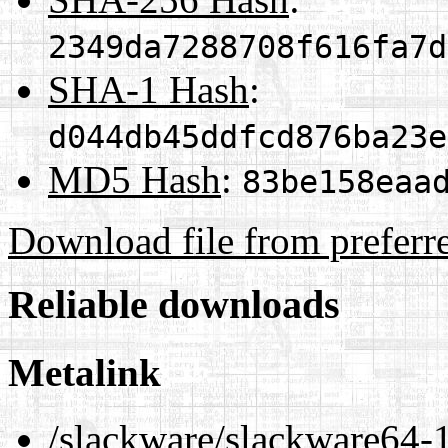
2349da7288708f616fa7d
SHA-1 Hash
:
d044db45ddfcd876ba23e
MD5 Hash
:
83be158eaa
Download file from preferr
Reliable downloads
Metalink
/slackware/slackware64-1