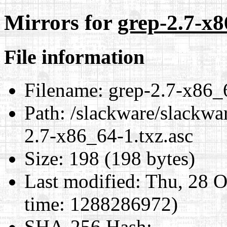
Mirrors for
grep-2.7-x8
File information
Filename:
grep-2.7-x86_6
Path:
/slackware/slackwa
2.7-x86_64-1.txz.asc
Size:
198 (198 bytes)
Last modified:
Thu, 28 O
time: 1288286972)
SHA-256 Hash
: