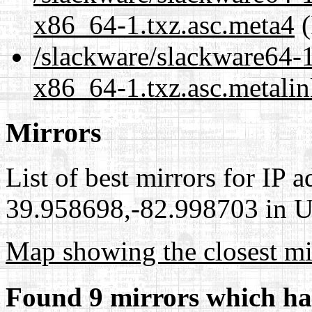
x86_64-1.txz.asc.meta4
(
/slackware/slackware64-1
x86_64-1.txz.asc.metali
Mirrors
List of best mirrors for IP 
39.958698,-82.998703 in Un
Map showing the closest mi
Found 9 mirrors which ha