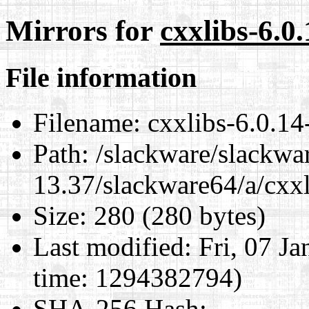
Mirrors for
cxxlibs-6.0
File information
Filename:
cxxlibs-6.0.14
Path:
/slackware/slackwa
13.37/slackware64/a/cxxl
Size:
280 (280 bytes)
Last modified:
Fri, 07 J
time: 1294382794)
SHA-256 Hash
: