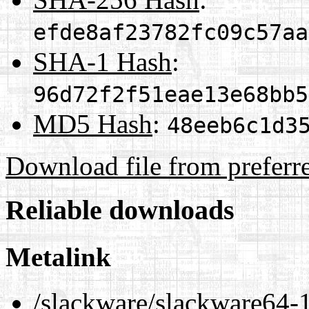
efde8af23782fc09c57aa
SHA-1 Hash
:
96d72f2f51eae13e68bb5
MD5 Hash
:
48eeb6c1d3
Download file from preferr
Reliable downloads
Metalink
/slackware/slackware64-1