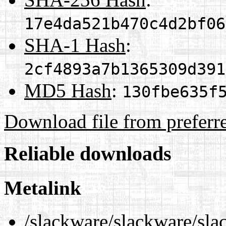
17e4da521b470c4d2bf06
SHA-1 Hash
:
2cf4893a7b1365309d391
MD5 Hash
:
130fbe635f
Download file from preferr
Reliable downloads
Metalink
/slackware/slackware/sl