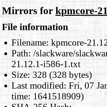
Mirrors for
kpmcore-21.
File information
Filename:
kpmcore-21.12.
Path:
/slackware/slackwa
21.12.1-i586-1.txt
Size:
328 (328 bytes)
Last modified:
Fri, 07 J
time: 1641518909)
SHA-256 Hash
: