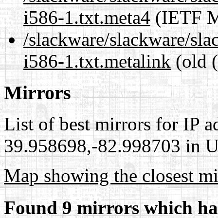
i586-1.txt.meta4
(IETF M
/slackware/slackware/sl
i586-1.txt.metalink
(old 
Mirrors
List of best mirrors for IP 
39.958698,-82.998703 in Un
Map showing the closest mi
Found 9 mirrors which ha