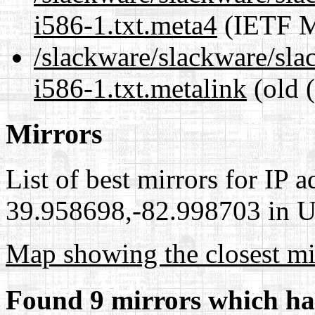
i586-1.txt.meta4
(IETF M
/slackware/slackware/sla
i586-1.txt.metalink
(old 
Mirrors
List of best mirrors for IP 
39.958698,-82.998703 in Un
Map showing the closest mi
Found 9 mirrors which ha