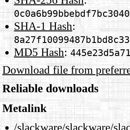
0c0a6b99bbebdf7bc3040
SHA-1 Hash
:
8a27f10099487b1bd8c33
MD5 Hash
:
445e23d5a7
Download file from preferr
Reliable downloads
Metalink
/slackware/slackware/sla