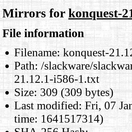
Mirrors for
konquest-21
File information
Filename:
konquest-21.12
Path:
/slackware/slackwa
21.12.1-i586-1.txt
Size:
309 (309 bytes)
Last modified:
Fri, 07 J
time: 1641517314)
SHA-256 Hash
: