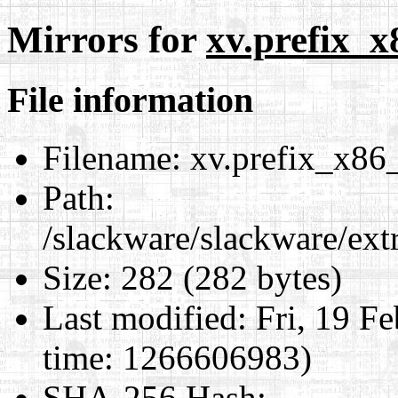
Mirrors for
xv.prefix_x
File information
Filename:
xv.prefix_x86_
Path:
/slackware/slackware/ext
Size:
282 (282 bytes)
Last modified:
Fri, 19 F
time: 1266606983)
SHA-256 Hash
: