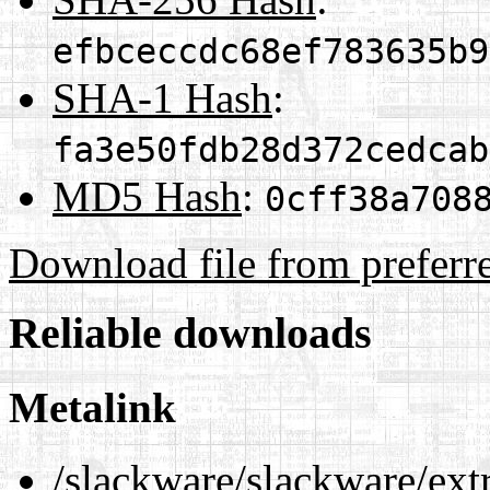
efbceccdc68ef783635b9
SHA-1 Hash
:
fa3e50fdb28d372cedcab
MD5 Hash
:
0cff38a708
Download file from preferr
Reliable downloads
Metalink
/slackware/slackware/ext