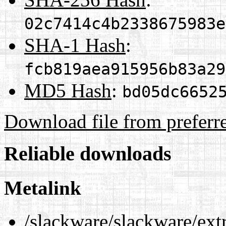
02c7414c4b2338675983e
SHA-1 Hash
:
fcb819aea915956b83a29
MD5 Hash
:
bd05dc6652
Download file from preferr
Reliable downloads
Metalink
/slackware/slackware/ext