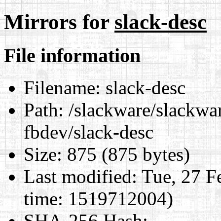
Mirrors for
slack-desc
File information
Filename:
slack-desc
Path:
/slackware/slackwar
fbdev/slack-desc
Size:
875 (875 bytes)
Last modified:
Tue, 27 F
time: 1519712004)
SHA-256 Hash
: