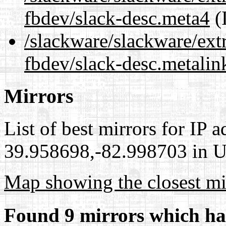
fbdev/slack-desc.meta4
(
/slackware/slackware/ext
fbdev/slack-desc.metalin
Mirrors
List of best mirrors for IP 
39.958698,-82.998703 in Un
Map showing the closest mi
Found 9 mirrors which ha