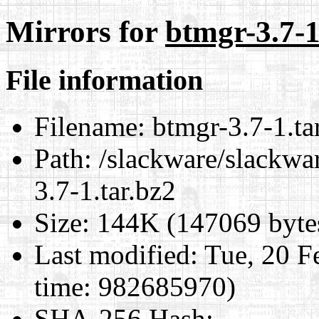
Mirrors for
btmgr-3.7-1
File information
Filename:
btmgr-3.7-1.ta
Path:
/slackware/slackwar
3.7-1.tar.bz2
Size:
144K (147069 byte
Last modified:
Tue, 20 F
time: 982685970)
SHA-256 Hash
: