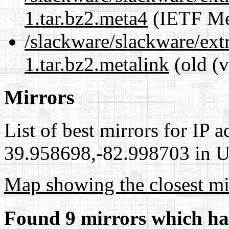
1.tar.bz2.meta4
(IETF Me
/slackware/slackware/ext
1.tar.bz2.metalink
(old (v
Mirrors
List of best mirrors for IP 
39.958698,-82.998703 in Un
Map showing the closest mi
Found 9 mirrors which ha