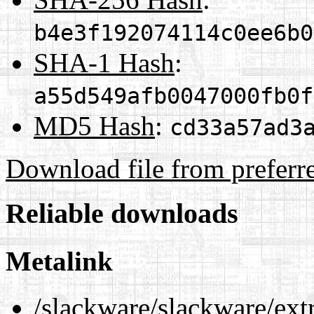
b4e3f192074114c0ee6b0
SHA-1 Hash
:
a55d549afb0047000fb0f
MD5 Hash
:
cd33a57ad3
Download file from preferr
Reliable downloads
Metalink
/slackware/slackware/ext