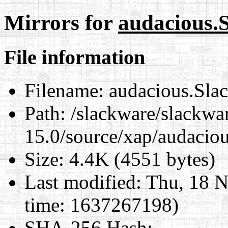
Mirrors for
audacious.
File information
Filename:
audacious.Sla
Path:
/slackware/slackwa
15.0/source/xap/audacio
Size:
4.4K (4551 bytes)
Last modified:
Thu, 18 N
time: 1637267198)
SHA-256 Hash
: