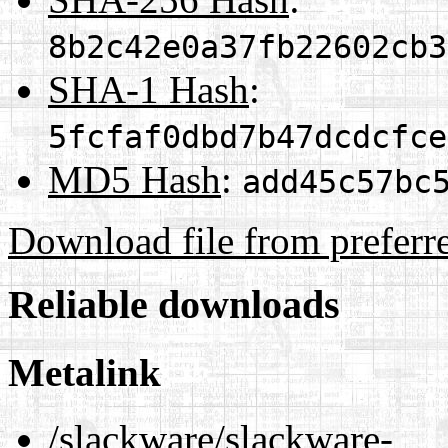
8b2c42e0a37fb22602cb3
SHA-1 Hash
:
5fcfaf0dbd7b47dcdcfce
MD5 Hash
:
add45c57bc
Download file from preferr
Reliable downloads
Metalink
/slackware/slackware-