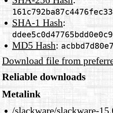
161c792ba87c4476fec33
SHA-1 Hash
:
ddee5c0d47765bdd0e0c9
MD5 Hash
:
acbbd7d80e
Download file from preferr
Reliable downloads
Metalink
/slackware/slackware-15