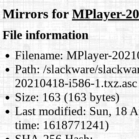
Mirrors for
MPlayer-20
File information
Filename:
MPlayer-20210
Path:
/slackware/slackwa
20210418-i586-1.txz.asc
Size:
163 (163 bytes)
Last modified:
Sun, 18 A
time: 1618771241)
SHA-256 Hash
: