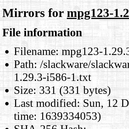
Mirrors for
mpg123-1.29
File information
Filename:
mpg123-1.29.3
Path:
/slackware/slackwa
1.29.3-i586-1.txt
Size:
331 (331 bytes)
Last modified:
Sun, 12 D
time: 1639334053)
SHA-256 Hash
: