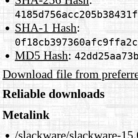
4185d756acc205b38431f
SHA-1 Hash
:
0f18cb397360afc9ffa2c
MD5 Hash
:
42dd25aa73
Download file from preferr
Reliable downloads
Metalink
/slackware/slackware-15