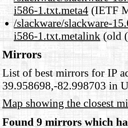
i586-1.txt.meta4
(IETF M
/slackware/slackware-15
i586-1.txt.metalink
(old 
Mirrors
List of best mirrors for IP 
39.958698,-82.998703 in Un
Map showing the closest mi
Found 9 mirrors which ha