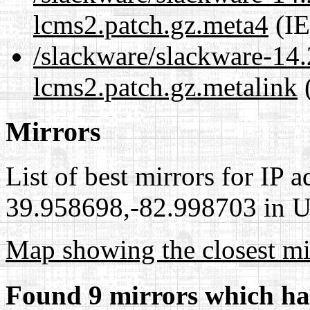
lcms2.patch.gz.meta4
(IE
/slackware/slackware-14.
lcms2.patch.gz.metalink
(
Mirrors
List of best mirrors for IP 
39.958698,-82.998703 in Un
Map showing the closest mi
Found 9 mirrors which ha