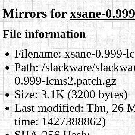
Mirrors for
xsane-0.999
File information
Filename:
xsane-0.999-lc
Path:
/slackware/slackwar
0.999-lcms2.patch.gz
Size:
3.1K (3200 bytes)
Last modified:
Thu, 26 M
time: 1427388862)
SHA-256 Hash
: