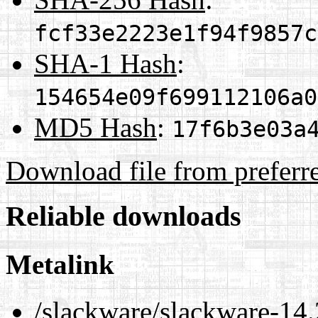
fcf33e2223e1f94f9857c
SHA-1 Hash
:
154654e09f699112106a0
MD5 Hash
:
17f6b3e03a
Download file from preferr
Reliable downloads
Metalink
/slackware/slackware-14.