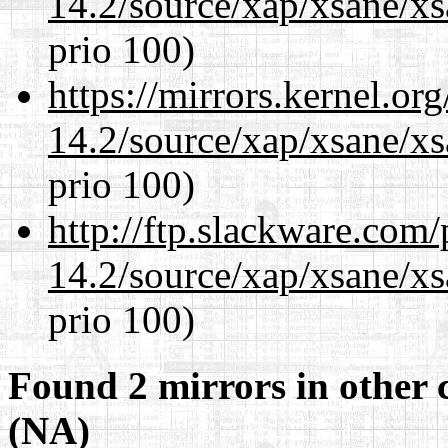
14.2/source/xap/xsane/x
prio 100)
https://mirrors.kernel.or
14.2/source/xap/xsane/x
prio 100)
http://ftp.slackware.com
14.2/source/xap/xsane/x
prio 100)
Found 2 mirrors in other 
(NA)